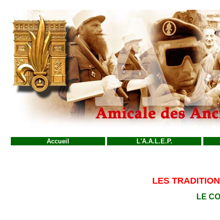
Accueil
L'A.A.L.E.P.
LES TRADITIO
LE C