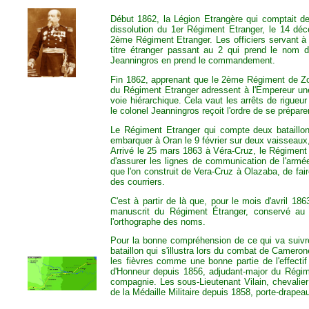
Début 1862, la Légion Etrangère qui comptait de
dissolution du 1er Régiment Etranger, le 14 dé
2ème Régiment Etranger. Les officiers servant à 
titre étranger passant au 2 qui prend le nom 
Jeanningros en prend le commandement.
Fin 1862, apprenant que le 2ème Régiment de Zou
du Régiment Etranger adressent à l'Empereur une
voie hiérarchique. Cela vaut les arrêts de rigueur
le colonel Jeanningros reçoit l'ordre de se prépare
Le Régiment Etranger qui compte deux bataillon
embarquer à Oran le 9 février sur deux vaisseaux,
Arrivé le 25 mars 1863 à Véra-Cruz, le Régiment 
d'assurer les lignes de communication de l'armée
que l'on construit de Vera-Cruz à Olazaba, de fai
des courriers.
C'est à partir de là que, pour le mois d'avril 18
manuscrit du Régiment Étranger, conservé au S
l'orthographe des noms.
Pour la bonne compréhension de ce qui va suivr
bataillon qui s'illustra lors du combat de Camerone
les fièvres comme une bonne partie de l'effectif 
d'Honneur depuis 1856, adjudant-major du Régim
compagnie. Les sous-Lieutenant Vilain, chevalier
de la Médaille Militaire depuis 1858, porte-drapea