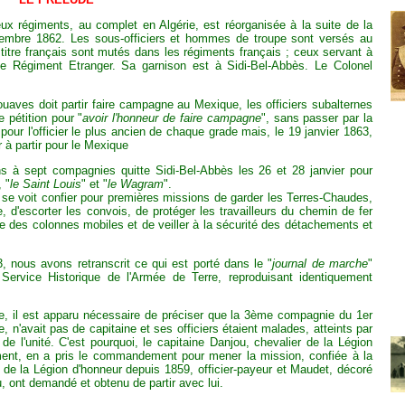
ux régiments, au complet en Algérie, est réorganisée à la suite de la
cembre 1862. Les sous-officiers et hommes de troupe sont versés au
titre français sont mutés dans les régiments français ; ceux servant à
de Régiment Etranger. Sa garnison est à Sidi-Bel-Abbès. Le Colonel
aves doit partir faire campagne au Mexique, les officiers subalternes
 pétition pour "
avoir l'honneur de faire campagne
", sans passer par la
 pour l'officier le plus ancien de chaque grade mais, le 19 janvier 1863,
r à partir pour le Mexique
s à sept compagnies quitte Sidi-Bel-Abbès les 26 et 28 janvier pour
 "
le Saint Louis
" et "
le Wagram
".
se voit confier pour premières missions de garder les Terres-Chaudes,
, d'escorter les convois, de protéger les travailleurs du chemin de fer
re des colonnes mobiles et de veiller à la sécurité des détachements et
63, nous avons retranscrit ce qui est porté dans le "
journal de marche
"
ervice Historique de l'Armée de Terre, reproduisant identiquement
e, il est apparu nécessaire de préciser que la 3ème compagnie du 1er
, n'avait pas de capitaine et ses officiers étaient malades, atteints par
de l'unité. C'est pourquoi, le capitaine Danjou, chevalier de la Légion
ent, en a pris le commandement pour mener la mission, confiée à la
 de la Légion d'honneur depuis 1859, officier-payeur et Maudet, décoré
u, ont demandé et obtenu de partir avec lui.